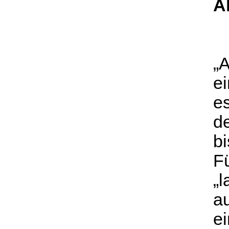
Al
„
e
e
de
bi
F
„
a
e