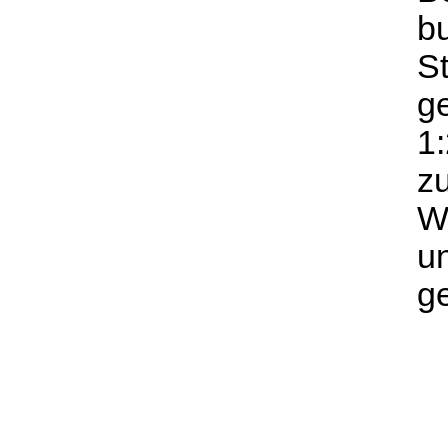
b
S
g
1
z
W
u
g