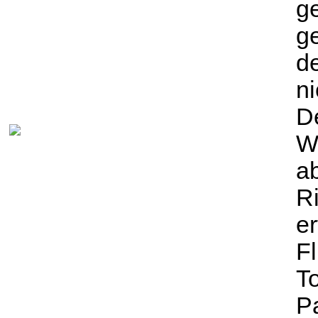
g
g
d
ni
De
W
ab
R
e
Fl
To
P