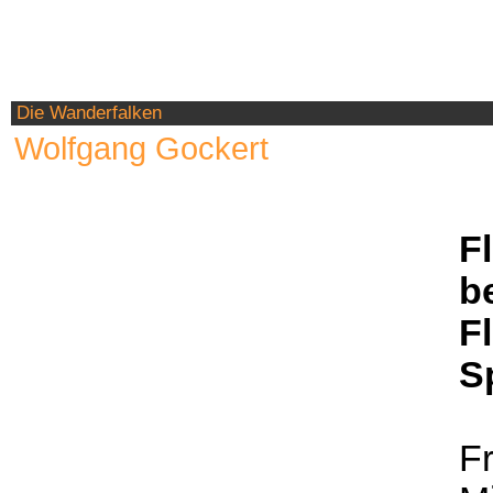
Die Wanderfalken
Wolfgang Gockert
F
b
F
Sp
Fr