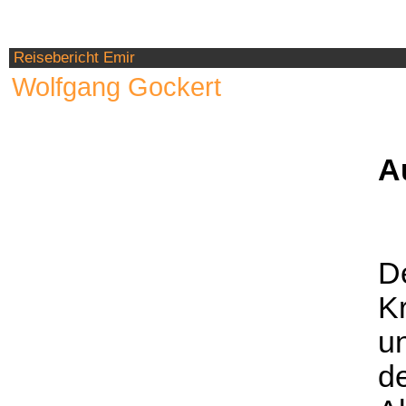
Reisebericht Emir
Wolfgang Gockert
A
De
Kr
u
d