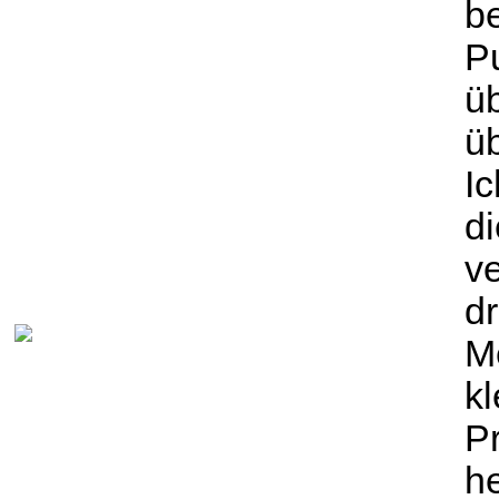
b
Pu
ü
üb
Ic
d
v
dr
Me
kl
P
h