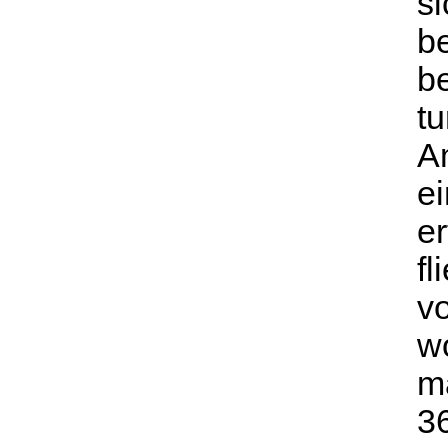
si
b
b
tu
A
e
er
f
vo
w
ma
36