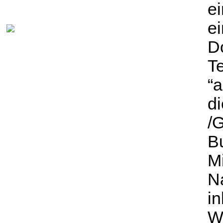
ei
e
Do
T
“a
d
/G
Bu
M
N
in
W