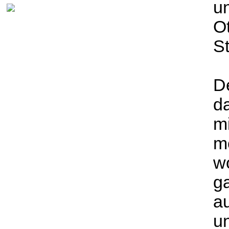
u
O
S
De
d
mi
mo
wo
ga
au
u