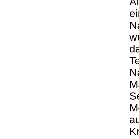
A
ei
N
w
d
Te
N
Ma
Se
Me
au
K