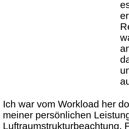
e
er
Re
wa
a
da
u
a
Ich war vom Workload her do
meiner persönlichen Leistung
Luftraumstrukturbeachtung, 