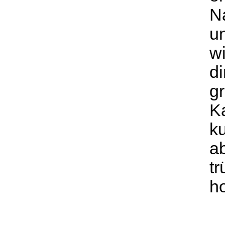
Na
u
w
di
g
K
ku
ab
t
h