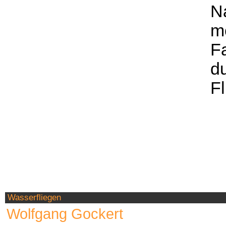
N
m
F
d
Fl
Wasserfliegen
Wolfgang Gockert