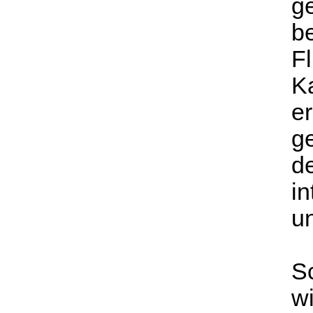
g
b
Fl
K
e
g
d
in
un
S
w