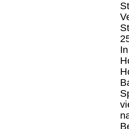
St
Ve
St
25
In
Ho
Ho
B
Sp
vi
n
B