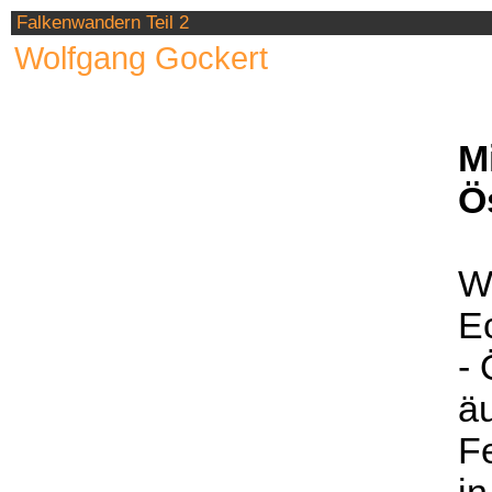
Falkenwandern Teil 2
Wolfgang Gockert
M
Ös
We
E
- 
ä
F