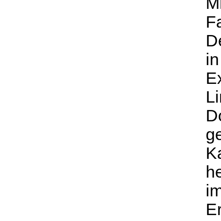
M
F
De
in
Ex
Li
D
ge
K
he
i
E