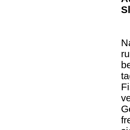
S
N
ru
b
ta
F
ve
G
fr