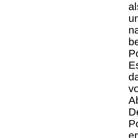
al
un
na
be
Po
Es
da
v
A
D
P
er