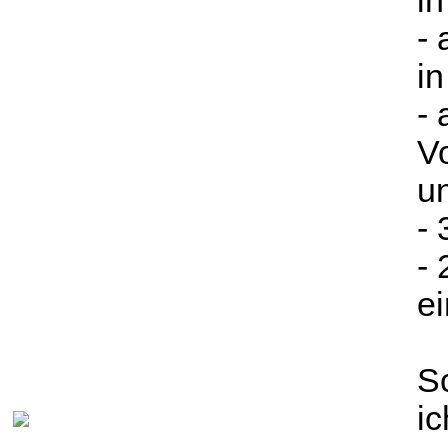
in
- 
in
- 
V
u
-
-
e
S
i