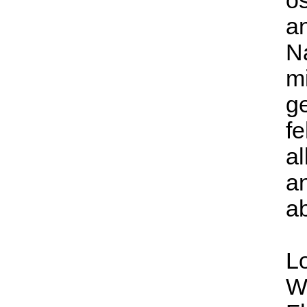
ös
an
N
mi
ge
f
al
a
a
L
W