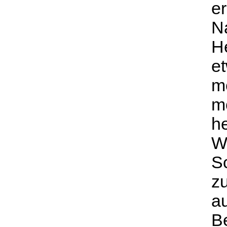
er
Na
H
e
me
mö
h
W
S
z
a
B