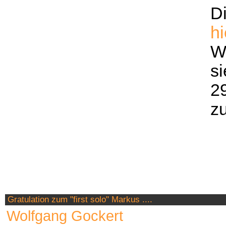
D
hi
W
si
2
z
Gratulation zum "first solo" Markus ....
Wolfgang Gockert