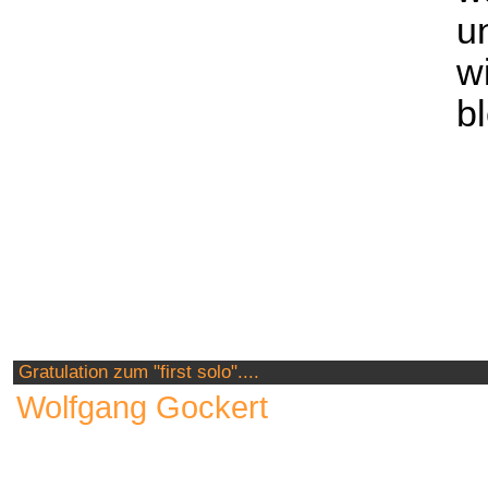
u
w
b
Gratulation zum "first solo"....
Wolfgang Gockert