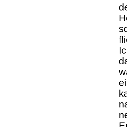
d
He
so
f
I
d
w
e
k
n
n
E