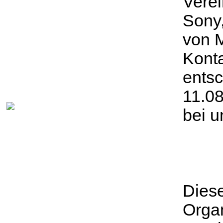
Verei
Sony,
von M
Konta
ents
11.08
bei u
Dies
Orga