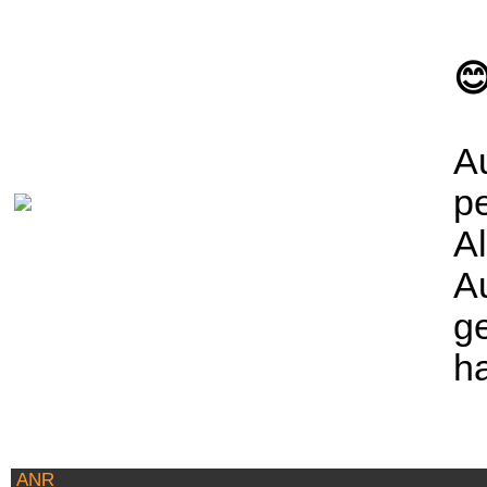

Au
pe
Al
A
ge
h
ANR