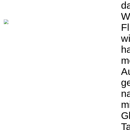
d
We
F
w
ha
m
Au
g
na
m
Gl
Ta