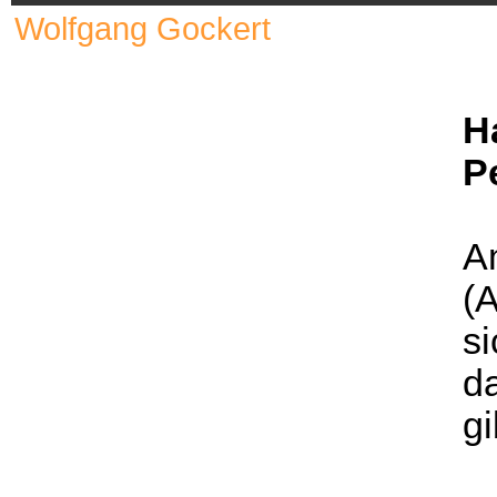
Wolfgang Gockert
H
P
A
(A
si
da
g