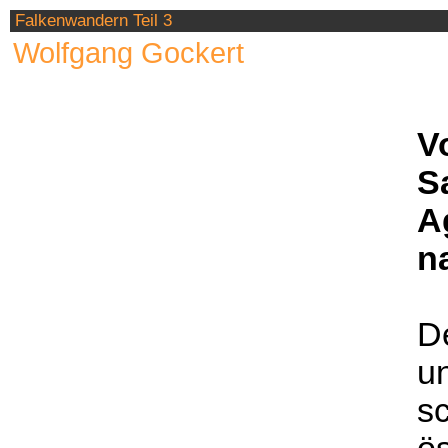
Falkenwandern Teil 3
Wolfgang Gockert
V
S
A
na
D
u
s