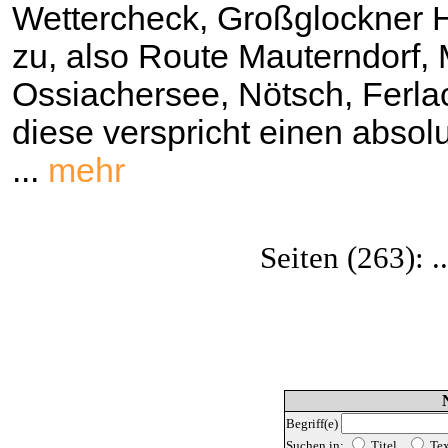
Wettercheck, Großglockner Ho
zu, also Route Mauterndorf, 
Ossiachersee, Nötsch, Ferla
diese verspricht einen absolu
...
mehr
Seiten (263): .
Begriff(e)
Suchen in:
Titel
Te