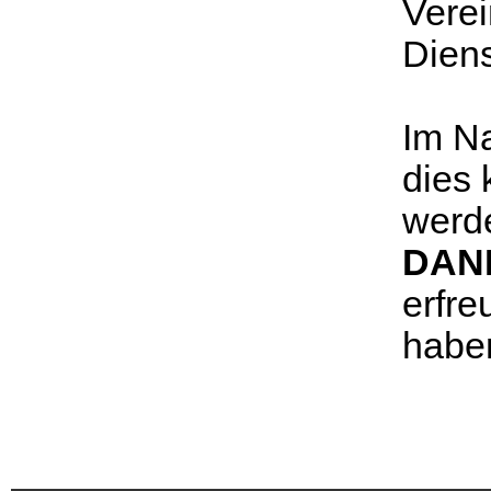
Verei
Diens
Im N
dies 
werde
DAN
erfre
habe