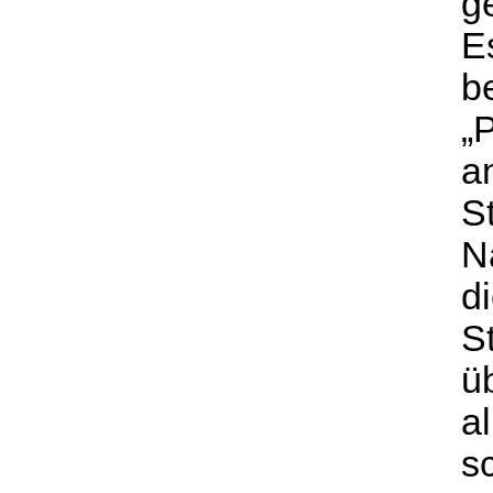
ge
E
b
„
a
S
N
d
S
ü
al
s