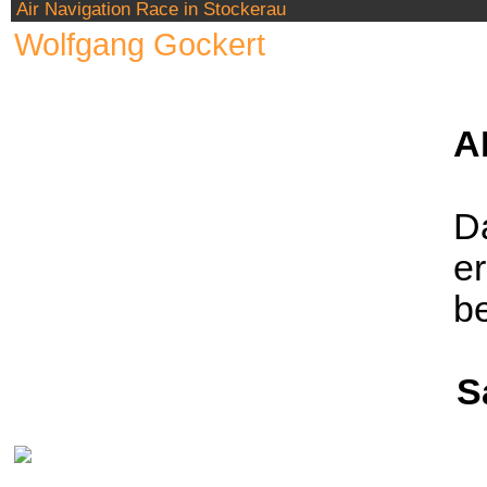
Air Navigation Race in Stockerau
Wolfgang Gockert
A
Da
er
be
S