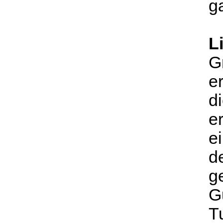
g
L
G
e
d
e
e
d
g
G
T