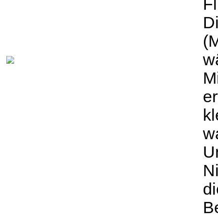
Fl
Di
(
w
Mi
er
k
w
U
N
di
Be