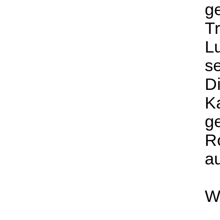
g
Tr
Lu
se
Di
K
ge
R
a
Wa