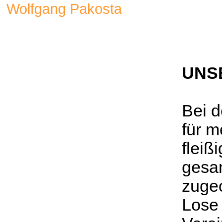
Wolfgang Pakosta
UNS
Bei d
für m
fleiß
gesa
zuge
Lose 