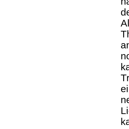
n
d
A
T
a
n
k
T
e
n
Li
k