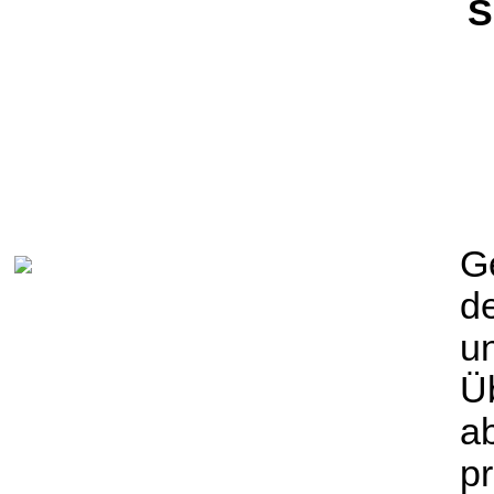
S
G
d
u
Ü
a
pr