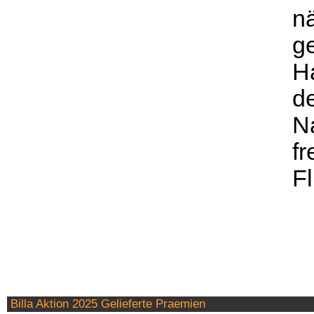
n
g
Ha
d
Na
f
Fl
Billa Aktion 2025 Gelieferte Praemien