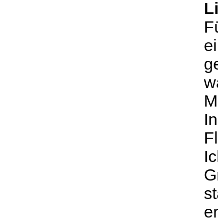
L
F
e
ge
w
M
I
F
I
G
s
e