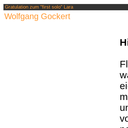
Gratulation zum "first solo" Lara
Wolfgang Gockert
H
F
w
e
m
u
v