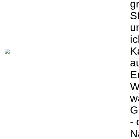
g
S
u
i
Ka
a
E
W
w
G
-
N