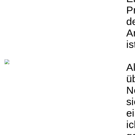
Pr
d
A
is
A
üb
N
s
e
i