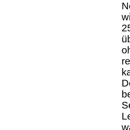
N
wi
2
ü
o
re
k
D
b
S
L
w