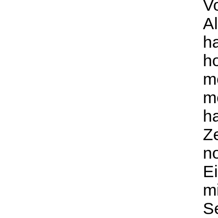
V
Al
h
ho
m
m
h
Z
n
E
m
S