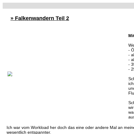
» Falkenwandern Teil 2
Mi
Wer
- 
- 
- a
- 
- 
Sc
ic
un
Fl
Sc
wi
wa
au
Ich war vom Workload her doch das eine oder andere Mal an meiner
wesentlich entspannter.