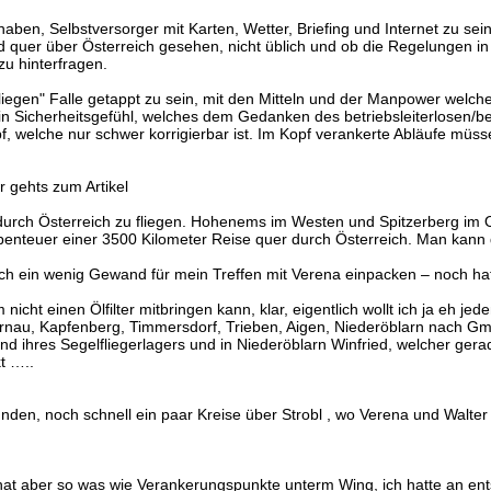
haben, Selbstversorger mit Karten, Wetter, Briefing und Internet zu sein
d quer über Österreich gesehen, nicht üblich und ob die Regelungen in
zu hinterfragen.
Fliegen" Falle getappt zu sein, mit den Mitteln und der Manpower welch
in Sicherheitsgefühl, welches dem Gedanken des betriebsleiterlosen/be
, welche nur schwer korrigierbar ist. Im Kopf verankerte Abläufe müss
r gehts zum Artikel
r durch Österreich zu fliegen. Hohenems im Westen und Spitzerberg im
 Abenteuer einer 3500 Kilometer Reise quer durch Österreich. Man ka
uch ein wenig Gewand für mein Treffen mit Verena einpacken – noch ha
 nicht einen Ölfilter mitbringen kann, klar, eigentlich wollt ich ja e
Turnau, Kapfenberg, Timmersdorf, Trieben, Aigen, Niederöblarn nach G
end ihres Segelfliegerlagers und in Niederöblarn Winfried, welcher ge
t …..
den, noch schnell ein paar Kreise über Strobl , wo Verena und Walter 
hat aber so was wie Verankerungspunkte unterm Wing, ich hatte an en