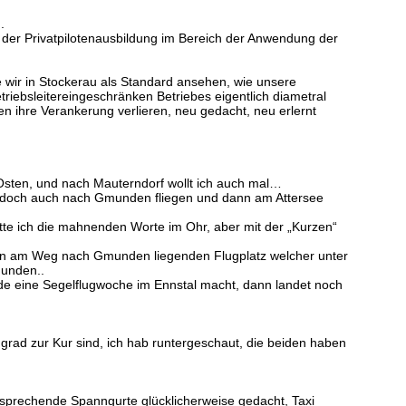
.
 der Privatpilotenausbildung im Bereich der Anwendung der
e wir in Stockerau als Standard ansehen, wie unsere
triebsleitereingeschränken Betriebes eigentlich diametral
en ihre Verankerung verlieren, neu gedacht, neu erlernt
 Osten, und nach Mauterndorf wollt ich auch mal…
nn doch auch nach Gmunden fliegen und dann am Attersee
tte ich die mahnenden Worte im Ohr, aber mit der „Kurzen“
h jeden am Weg nach Gmunden liegenden Flugplatz welcher unter
munden..
rade eine Segelflugwoche im Ennstal macht, dann landet noch
grad zur Kur sind, ich hab runtergeschaut, die beiden haben
tsprechende Spanngurte glücklicherweise gedacht, Taxi