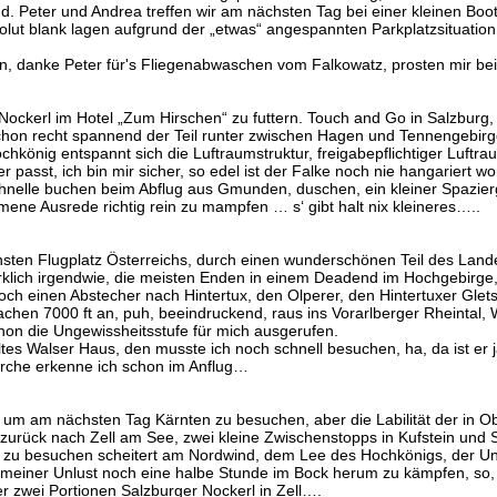
. Peter und Andrea treffen wir am nächsten Tag bei einer kleinen Boots
lut blank lagen aufgrund der „etwas“ angespannten Parkplatzsituation 
, danke Peter für's Fliegenabwaschen vom Falkowatz, prosten mir b
ckerl im Hotel „Zum Hirschen“ zu futtern. Touch and Go in Salzburg,
schon recht spannend der Teil runter zwischen Hagen und Tennengebir
önig entspannt sich die Luftraumstruktur, freigabepflichtiger Luftraum 
ber passt, ich bin mir sicher, so edel ist der Falke noch nie hangariert
schnelle buchen beim Abflug aus Gmunden, duschen, ein kleiner Spazier
ommene Ausrede richtig rein zu mampfen … s‘ gibt halt nix kleineres…..
sten Flugplatz Österreichs, durch einen wunderschönen Teil des Land
klich irgendwie, die meisten Enden in einem Deadend im Hochgebirge, 
ch einen Abstecher nach Hintertux, den Olperer, den Hintertuxer Glet
chen 7000 ft an, puh, beeindruckend, raus ins Vorarlberger Rheintal, 
hon die Ungewissheitsstufe für mich ausgerufen.
ltes Walser Haus, den musste ich noch schnell besuchen, ha, da ist er
törche erkenne ich schon im Anflug…
gen um am nächsten Tag Kärnten zu besuchen, aber die Labilität der in O
urück nach Zell am See, zwei kleine Zwischenstopps in Kufstein und St
u besuchen scheitert am Nordwind, dem Lee des Hochkönigs, der Unwi
 meiner Unlust noch eine halbe Stunde im Bock herum zu kämpfen, so
r zwei Portionen Salzburger Nockerl in Zell….