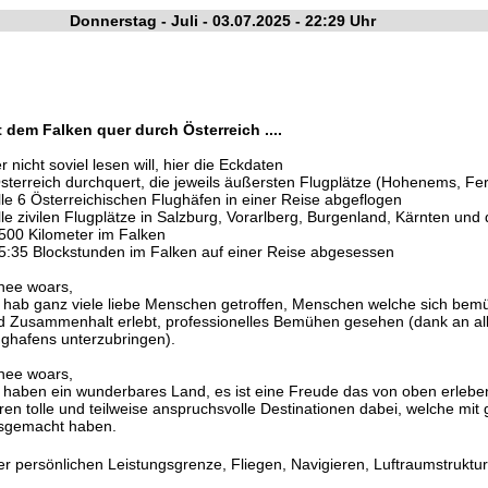
Donnerstag - Juli - 03.07.2025 - 22:29 Uhr
t dem Falken quer durch Österreich ....
 nicht soviel lesen will, hier die Eckdaten
Österreich durchquert, die jeweils äußersten Flugplätze (Hohenems, Fer
alle 6 Österreichischen Flughäfen in einer Reise abgeflogen
lle zivilen Flugplätze in Salzburg, Vorarlberg, Burgenland, Kärnten un
3500 Kilometer im Falken
25:35 Blockstunden im Falken auf einer Reise abgesessen
hee woars,
h hab ganz viele liebe Menschen getroffen, Menschen welche sich bemü
d Zusammenhalt erlebt, professionelles Bemühen gesehen (dank an all
ughafens unterzubringen).
hee woars,
r haben ein wunderbares Land, es ist eine Freude das von oben erleben
ren tolle und teilweise anspruchsvolle Destinationen dabei, welche mit
sgemacht haben.
 persönlichen Leistungsgrenze, Fliegen, Navigieren, Luftraumstruktur