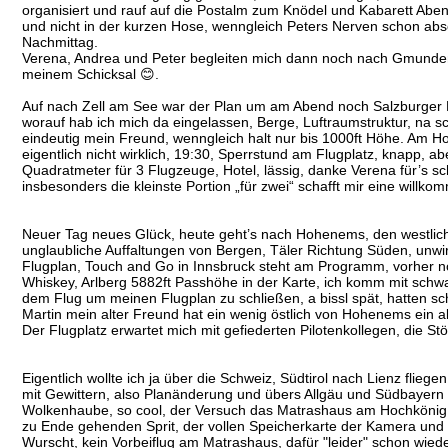
organisiert und rauf auf die Postalm zum Knödel und Kabarett Abend
und nicht in der kurzen Hose, wenngleich Peters Nerven schon abso
Nachmittag.
Verena, Andrea und Peter begleiten mich dann noch nach Gmunden
meinem Schicksal 😊.
Auf nach Zell am See war der Plan um am Abend noch Salzburger No
worauf hab ich mich da eingelassen, Berge, Luftraumstruktur, na 
eindeutig mein Freund, wenngleich halt nur bis 1000ft Höhe. Am Hochk
eigentlich nicht wirklich, 19:30, Sperrstund am Flugplatz, knapp, a
Quadratmeter für 3 Flugzeuge, Hotel, lässig, danke Verena für’s 
insbesonders die kleinste Portion „für zwei“ schafft mir eine willk
Neuer Tag neues Glück, heute geht’s nach Hohenems, den westlich
unglaubliche Auffaltungen von Bergen, Täler Richtung Süden, unwir
Flugplan, Touch and Go in Innsbruck steht am Programm, vorher no
Whiskey, Arlberg 5882ft Passhöhe in der Karte, ich komm mit schwa
dem Flug um meinen Flugplan zu schließen, a bissl spät, hatten sc
Martin mein alter Freund hat ein wenig östlich von Hohenems ein a
Der Flugplatz erwartet mich mit gefiederten Pilotenkollegen, die S
Eigentlich wollte ich ja über die Schweiz, Südtirol nach Lienz flie
mit Gewittern, also Planänderung und übers Allgäu und Südbayern z
Wolkenhaube, so cool, der Versuch das Matrashaus am Hochkönig z
zu Ende gehenden Sprit, der vollen Speicherkarte der Kamera und
Wurscht, kein Vorbeiflug am Matrashaus, dafür "leider" schon wiede