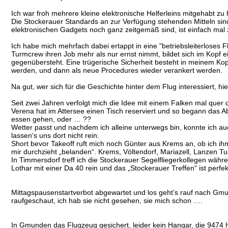
Ich war froh mehrere kleine elektronische Helferleins mitgehabt zu 
Die Stockerauer Standards an zur Verfügung stehenden Mitteln sin
elektronischen Gadgets noch ganz zeitgemäß sind, ist einfach mal 
Ich habe mich mehrfach dabei ertappt in eine "betriebsleiterloses 
Turmcrew ihren Job mehr als nur ernst nimmt, bildet sich im Kopf e
gegenübersteht. Eine trügerische Sicherheit besteht in meinem Kopf
werden, und dann als neue Procedures wieder verankert werden.
Na gut, wer sich für die Geschichte hinter dem Flug interessiert, hie
Seit zwei Jahren verfolgt mich die Idee mit einem Falken mal que
Verena hat im Attersee einen Tisch reserviert und so begann das
essen gehen, oder … ??
Wetter passt und nachdem ich alleine unterwegs bin, konnte ich a
lassen‘s uns dort nicht rein.
Short bevor Takeoff ruft mich noch Günter aus Krems an, ob ich ihm
mir durchzieht „belanden“. Krems, Völtendorf, Mariazell, Lanzen 
In Timmersdorf treff ich die Stockerauer Segelfliegerkollegen währ
Lothar mit einer Da 40 rein und das „Stockerauer Treffen“ ist perfek
Mittagspausenstartverbot abgewartet und los geht’s rauf nach Gmun
raufgeschaut, ich hab sie nicht gesehen, sie mich schon ….
In Gmunden das Flugzeug gesichert, leider kein Hangar, die 9474 