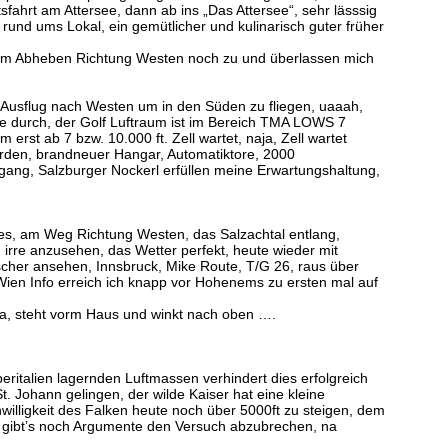
fahrt am Attersee, dann ab ins „Das Attersee“, sehr lässsig
rund ums Lokal, ein gemütlicher und kulinarisch guter früher
eim Abheben Richtung Westen noch zu und überlassen mich
 Ausflug nach Westen um in den Süden zu fliegen, uaaah,
ge durch, der Golf Luftraum ist im Bereich TMA LOWS 7
erst ab 7 bzw. 10.000 ft. Zell wartet, naja, Zell wartet
 worden, brandneuer Hangar, Automatiktore, 2000
gang, Salzburger Nockerl erfüllen meine Erwartungshaltung,
es, am Weg Richtung Westen, das Salzachtal entlang,
irre anzusehen, das Wetter perfekt, heute wieder mit
scher ansehen, Innsbruck, Mike Route, T/G 26, raus über
Wien Info erreich ich knapp vor Hohenems zu ersten mal auf
 ja, steht vorm Haus und winkt nach oben ….
beritalien lagernden Luftmassen verhindert dies erfolgreich
. Johann gelingen, der wilde Kaiser hat eine kleine
lligkeit des Falken heute noch über 5000ft zu steigen, dem
, gibt’s noch Argumente den Versuch abzubrechen, na