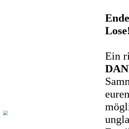
Ende
Lose
​Ein 
DAN
Samm
euren
mögl
ungla