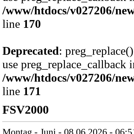
/www/htdocs/v027206/new
line
170
Deprecated
: preg_replace()
use preg_replace_callback i
/www/htdocs/v027206/new
line
171
FSV2000
Montag - Juni - 08.06.2026 - 06: