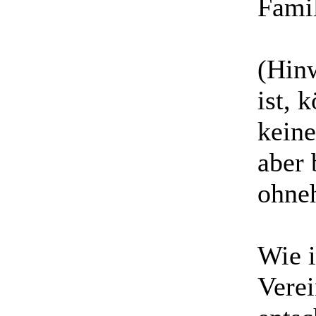
Famil
​(Hin
ist, 
kein
aber 
ohneh
Wie i
Verei