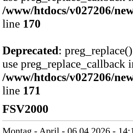
/www/htdocs/v027206/new
line
170
Deprecated
: preg_replace()
use preg_replace_callback i
/www/htdocs/v027206/new
line
171
FSV2000
Montag - April - 06.04.2026 - 14