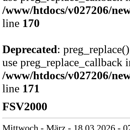
/www/htdocs/v027206/new
line
170
Deprecated
: preg_replace()
use preg_replace_callback i
/www/htdocs/v027206/new
line
171
FSV2000
Mittwoch - März - 18.03.2026 - 0